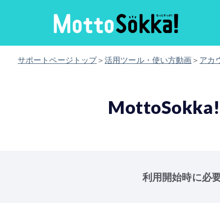
サポートページトップ
＞
活用ツール・使い方動画
＞
アカ
MottoSo
利用開始時に必要